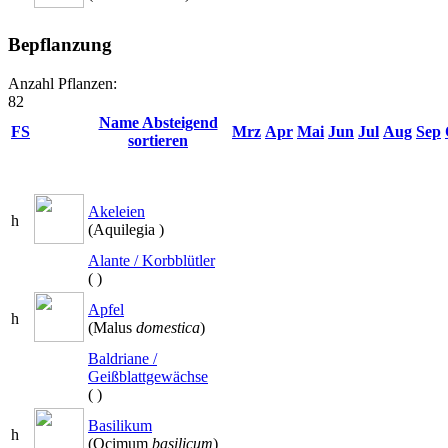
Bepflanzung
Anzahl Pflanzen:
82
Name
Absteigend
FS
Mrz
Apr
Mai
Jun
Jul
Aug
Sep
sortieren
Akeleien
h
(Aquilegia
)
Alante / Korbblütler
(
)
Apfel
h
(Malus
domestica
)
Baldriane /
Geißblattgewächse
(
)
Basilikum
h
(Ocimum
basilicum
)