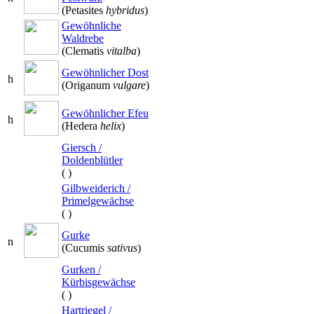
(Petasites
hybridus
)
Gewöhnliche
Waldrebe
(Clematis
vitalba
)
Gewöhnlicher Dost
h
(Origanum
vulgare
)
Gewöhnlicher Efeu
h
(Hedera
helix
)
Giersch /
Doldenblütler
(
)
Gilbweiderich /
Primelgewächse
(
)
Gurke
n
(Cucumis
sativus
)
Gurken /
Kürbisgewächse
(
)
Hartriegel /