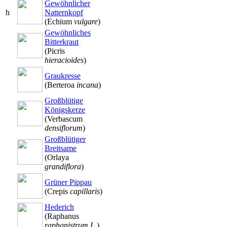
Gewöhnlicher
h
Natternkopf
(Echium
vulgare
)
Gewöhnliches
Bitterkraut
(Picris
hieracioides
)
Graukresse
(Berteroa
incana
)
Großblütige
Königskerze
(Verbascum
densiflorum
)
Großblütiger
Breitsame
(Orlaya
grandiflora
)
Grüner Pippau
(Crepis
capillaris
)
Hederich
(Raphanus
raphanistrum L.
)