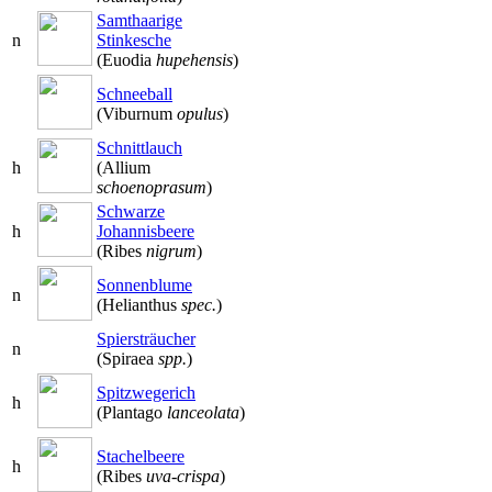
Samthaarige
n
Stinkesche
(Euodia
hupehensis
)
Schneeball
(Viburnum
opulus
)
Schnittlauch
h
(Allium
schoenoprasum
)
Schwarze
h
Johannisbeere
(Ribes
nigrum
)
Sonnenblume
n
(Helianthus
spec.
)
Spiersträucher
n
(Spiraea
spp.
)
Spitzwegerich
h
(Plantago
lanceolata
)
Stachelbeere
h
(Ribes
uva-crispa
)