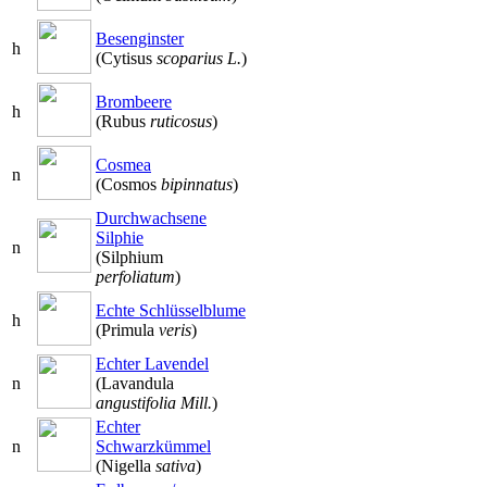
Besenginster
h
(Cytisus
scoparius L.
)
Brombeere
h
(Rubus
ruticosus
)
Cosmea
n
(Cosmos
bipinnatus
)
Durchwachsene
Silphie
n
(Silphium
perfoliatum
)
Echte Schlüsselblume
h
(Primula
veris
)
Echter Lavendel
n
(Lavandula
angustifolia Mill.
)
Echter
n
Schwarzkümmel
(Nigella
sativa
)