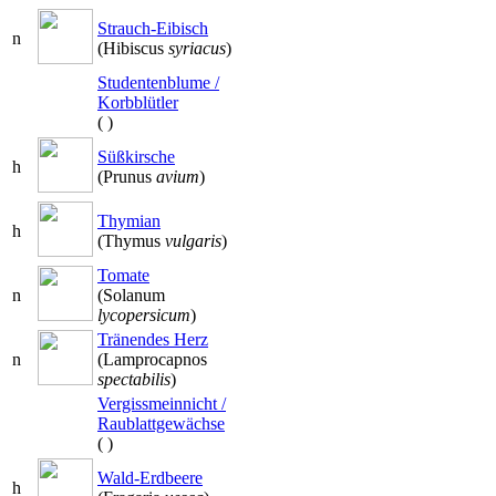
Strauch-Eibisch
n
(Hibiscus
syriacus
)
Studentenblume /
Korbblütler
(
)
Süßkirsche
h
(Prunus
avium
)
Thymian
h
(Thymus
vulgaris
)
Tomate
n
(Solanum
lycopersicum
)
Tränendes Herz
n
(Lamprocapnos
spectabilis
)
Vergissmeinnicht /
Raublattgewächse
(
)
Wald-Erdbeere
h