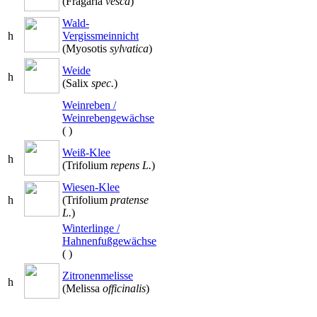
(Fragaria
vesca
)
Wald-
h
Vergissmeinnicht
(Myosotis
sylvatica
)
Weide
h
(Salix
spec.
)
Weinreben /
Weinrebengewächse
(
)
Weiß-Klee
h
(Trifolium
repens L.
)
Wiesen-Klee
h
(Trifolium
pratense
L.
)
Winterlinge /
Hahnenfußgewächse
(
)
Zitronenmelisse
h
(Melissa
officinalis
)