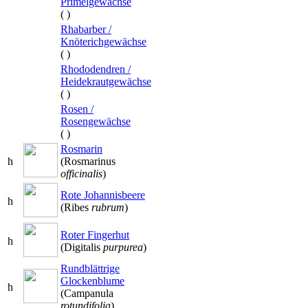
Primelgewächse
(
)
Rhabarber /
Knöterichgewächse
(
)
Rhododendren /
Heidekrautgewächse
(
)
Rosen /
Rosengewächse
(
)
Rosmarin
h
(Rosmarinus
officinalis
)
Rote Johannisbeere
h
(Ribes
rubrum
)
Roter Fingerhut
h
(Digitalis
purpurea
)
Rundblättrige
Glockenblume
h
(Campanula
rotundifolia
)