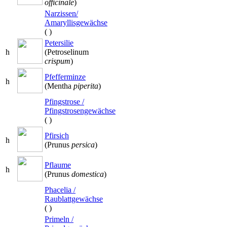
officinale
)
Narzissen/
Amaryllisgewächse
(
)
Petersilie
h
(Petroselinum
crispum
)
Pfefferminze
h
(Mentha
piperita
)
Pfingstrose /
Pfingstrosengewächse
(
)
Pfirsich
h
(Prunus
persica
)
Pflaume
h
(Prunus
domestica
)
Phacelia /
Raublattgewächse
(
)
Primeln /