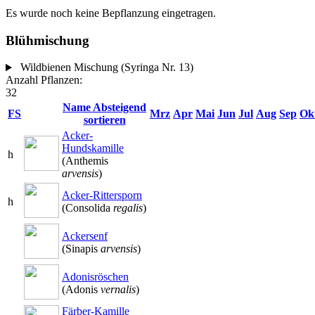
Es wurde noch keine Bepflanzung eingetragen.
Blühmischung
Wildbienen Mischung (Syringa Nr. 13)
Anzahl Pflanzen:
32
Name
Absteigend
FS
Mrz
Apr
Mai
Jun
Jul
Aug
Sep
Ok
sortieren
Acker-
Hundskamille
h
(Anthemis
arvensis
)
Acker-Rittersporn
h
(Consolida
regalis
)
Ackersenf
(Sinapis
arvensis
)
Adonisröschen
(Adonis
vernalis
)
Färber-Kamille