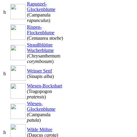
Rapunzel-
Glockenblume
h
(Campanula
rapunculus
)
Rispen-
Flockenblume
(Centaurea
stoebe
)
Straußblütige
Wucherblume
(Chrysanthemum
corymbosum
)
Weisser Senf
h
(Sinapis
alba
)
Wiesen-Bocksbart
(Tragopogon
pratensis
)
Wiesen-
Glockenblume
(Campanula
patula
)
Wilde Möhre
h
(Daucus
carota
)