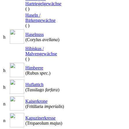
Hartriegelgewächse
(
)
Haseln /
Birkengewächse
(
)
Haselnuss
h
(Corylus
avellana
)
Hibiskus /
Malvengewächse
(
)
Himbeere
h
(Rubus
spec.
)
Huflattich
h
(Tussilago
farfara
)
Kaiserkrone
n
(Fritillaria
imperialis
)
Kapuzinerkresse
n
(Tropaeolum
majus
)