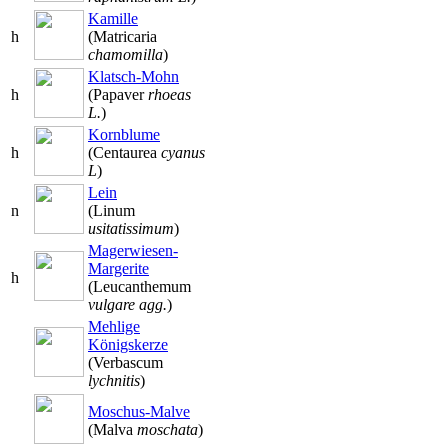
Kamille
h
(Matricaria
chamomilla
)
Klatsch-Mohn
h
(Papaver
rhoeas
L.
)
Kornblume
h
(Centaurea
cyanus
L
)
Lein
n
(Linum
usitatissimum
)
Magerwiesen-
Margerite
h
(Leucanthemum
vulgare agg.
)
Mehlige
Königskerze
(Verbascum
lychnitis
)
Moschus-Malve
(Malva
moschata
)