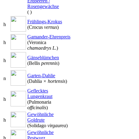
Erdbeeren /
Rosengewächse
(
)
Frühlings-Krokus
h
(Crocus
vernus
)
Gamander-Ehrenpreis
h
(Veronica
chamaedrys L.
)
Gänseblümchen
h
(Bellis
perennis
)
Garten-Dahlie
n
(Dahlia
× hortensis
)
Geflecktes
Lungenkraut
h
(Pulmonaria
officinalis
)
Gewöhnliche
h
Goldrute
(Solidago
virgaurea
)
Gewöhnliche
h
Pestwurz