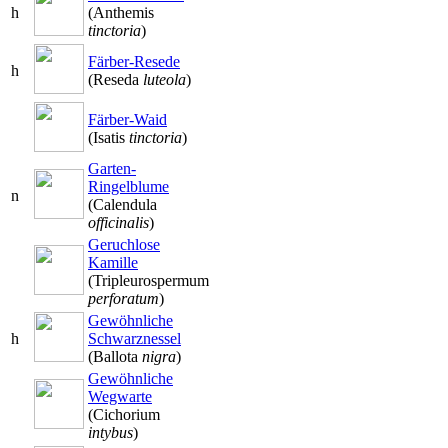
h
(Anthemis
tinctoria
)
Färber-Resede
h
(Reseda
luteola
)
Färber-Waid
(Isatis
tinctoria
)
Garten-
Ringelblume
n
(Calendula
officinalis
)
Geruchlose
Kamille
(Tripleurospermum
perforatum
)
Gewöhnliche
h
Schwarznessel
(Ballota
nigra
)
Gewöhnliche
Wegwarte
(Cichorium
intybus
)