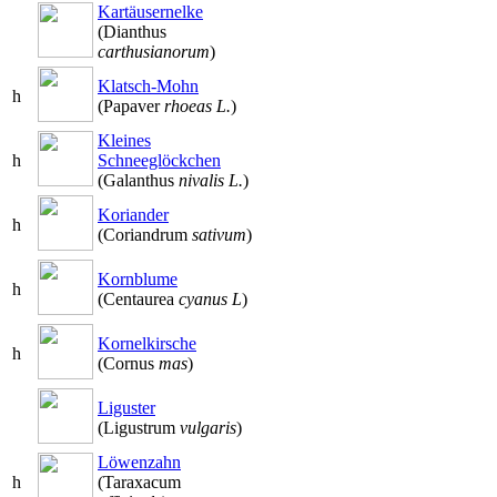
Kartäusernelke
(Dianthus
carthusianorum
)
Klatsch-Mohn
h
(Papaver
rhoeas L.
)
Kleines
h
Schneeglöckchen
(Galanthus
nivalis L.
)
Koriander
h
(Coriandrum
sativum
)
Kornblume
h
(Centaurea
cyanus L
)
Kornelkirsche
h
(Cornus
mas
)
Liguster
(Ligustrum
vulgaris
)
Löwenzahn
h
(Taraxacum