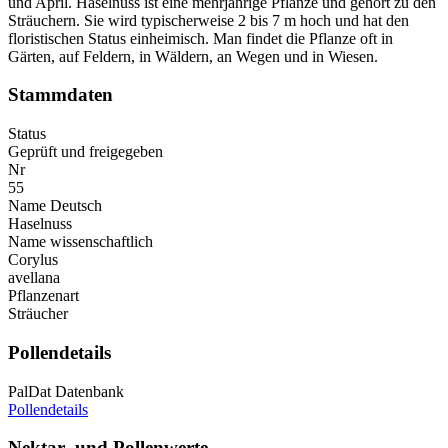
und April. Haselnuss ist eine mehrjährige Pflanze und gehört zu den
Sträuchern. Sie wird typischerweise 2 bis 7 m hoch und hat den
floristischen Status einheimisch. Man findet die Pflanze oft in
Gärten, auf Feldern, in Wäldern, an Wegen und in Wiesen.
Stammdaten
Status
Geprüft und freigegeben
Nr
55
Name Deutsch
Haselnuss
Name wissenschaftlich
Corylus
avellana
Pflanzenart
Sträucher
Pollendetails
PalDat Datenbank
Pollendetails
Nektar- und Pollenwerte