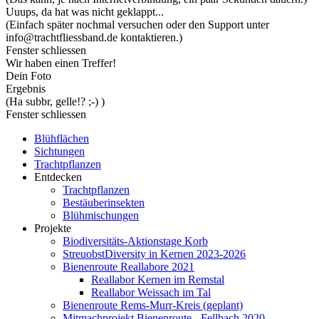
Uuups, da hat was nicht geklappt...
(Einfach später nochmal versuchen oder den Support unter
info@trachtfliessband.de kontaktieren.)
Fenster schliessen
Wir haben einen Treffer!
Dein Foto
Ergebnis
(Ha subbr, gelle!? ;-) )
Fenster schliessen
Blühflächen
Sichtungen
Trachtpflanzen
Entdecken
Trachtpflanzen
Bestäuberinsekten
Blühmischungen
Projekte
Biodiversitäts-Aktionstage Korb
StreuobstDiversity in Kernen 2023-2026
Bienenroute Reallabore 2021
Reallabor Kernen im Remstal
Reallabor Weissach im Tal
Bienenroute Rems-Murr-Kreis (geplant)
Mitmachprojekt Bienenroute - Fellbach 2020