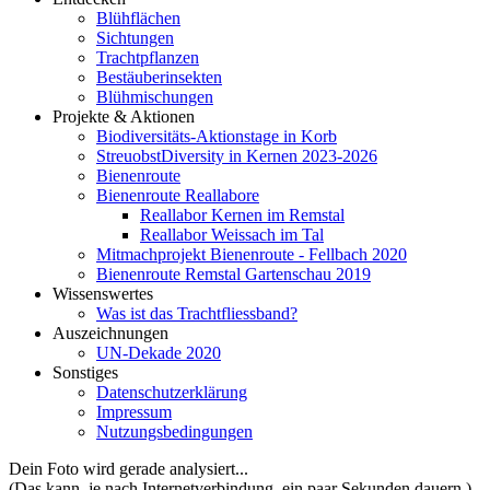
Blühflächen
Sichtungen
Trachtpflanzen
Bestäuberinsekten
Blühmischungen
Projekte & Aktionen
Biodiversitäts-Aktionstage in Korb
StreuobstDiversity in Kernen 2023-2026
Bienenroute
Bienenroute Reallabore
Reallabor Kernen im Remstal
Reallabor Weissach im Tal
Mitmachprojekt Bienenroute - Fellbach 2020
Bienenroute Remstal Gartenschau 2019
Wissenswertes
Was ist das Trachtfliessband?
Auszeichnungen
UN-Dekade 2020
Sonstiges
Datenschutzerklärung
Impressum
Nutzungsbedingungen
Dein Foto wird gerade analysiert...
(Das kann, je nach Internetverbindung, ein paar Sekunden dauern.)