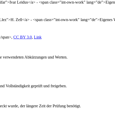
:Iifar">Ivar Leidus</a> - <span class="int-own-work" lang="de">Eig
:Llez">H. Zell</a> - <span class="int-own-work" lang="de">Eigenes
</span>,
CC BY 3.0
,
Link
eite verwendeten Abkürzungen und Werten.
nd Vollständigkeit geprüft und freigeben.
eckt wurde, der längere Zeit der Prüfung benötigt.