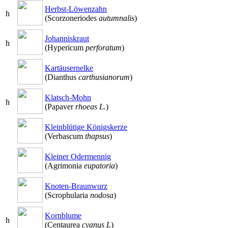
Herbst-Löwenzahn
h
(Scorzoneriodes
autumnalis
)
Johanniskraut
h
(Hypericum
perforatum
)
Kartäusernelke
(Dianthus
carthusianorum
)
Klatsch-Mohn
h
(Papaver
rhoeas L.
)
Kleinblütige Königskerze
(Verbascum
thapsus
)
Kleiner Odermennig
(Agrimonia
eupatoria
)
Knoten-Braunwurz
(Scrophularia
nodosa
)
Kornblume
h
(Centaurea
cyanus L
)