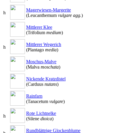
Magerwiesen-Margerite
h
(Leucanthemum
vulgare agg.
)
Mittlerer Klee
(Trifolium
medium
)
Mittlerer Wegerich
h
(Plantago
media
)
Moschus-Malve
(Malva
moschata
)
Nickende Kratzdistel
(Carduus
nutans
)
Rainfarn
(Tanacetum
vulgare
)
Rote Lichtnelke
h
(Silene
dioica
)
Rundblättrige Glockenblume