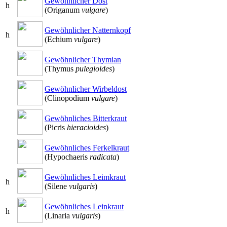
Gewöhnlicher Dost
h
(Origanum
vulgare
)
Gewöhnlicher Natternkopf
h
(Echium
vulgare
)
Gewöhnlicher Thymian
(Thymus
pulegioides
)
Gewöhnlicher Wirbeldost
(Clinopodium
vulgare
)
Gewöhnliches Bitterkraut
(Picris
hieracioides
)
Gewöhnliches Ferkelkraut
(Hypochaeris
radicata
)
Gewöhnliches Leimkraut
h
(Silene
vulgaris
)
Gewöhnliches Leinkraut
h
(Linaria
vulgaris
)