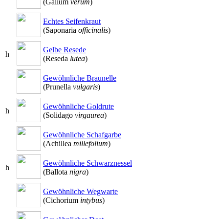
(Galium
verum
)
Echtes Seifenkraut
(Saponaria
officinalis
)
Gelbe Resede
h
(Reseda
lutea
)
Gewöhnliche Braunelle
(Prunella
vulgaris
)
Gewöhnliche Goldrute
h
(Solidago
virgaurea
)
Gewöhnliche Schafgarbe
(Achillea
millefolium
)
Gewöhnliche Schwarznessel
h
(Ballota
nigra
)
Gewöhnliche Wegwarte
(Cichorium
intybus
)