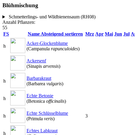
Blühmischung
Schmetterlings- und Wildbienensaum (RH08)
Anzahl Pflanzen:
55
FS
Name
Absteigend sortieren
Mrz
Apr
Mai
Jun
Jul
A
Acker-Glockenblume
h
(Campanula
rapunculoides
)
Ackersenf
(Sinapis
arvensis
)
Barbarakraut
h
(Barbarea
vulgaris
)
Echte Betonie
h
(Betonica
officinalis
)
Echte Schlüsselblume
h
3
(Primula
veris
)
Echtes Labkraut
h