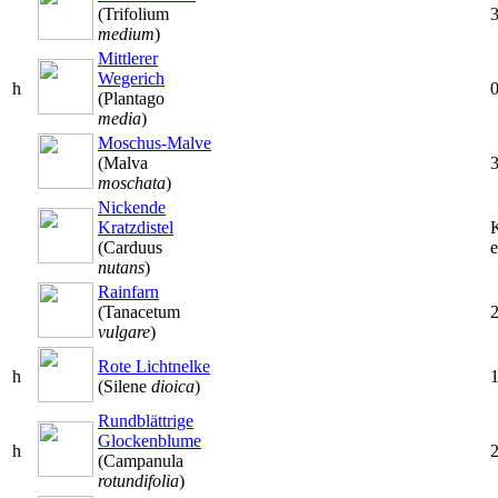
(Trifolium
medium
)
Mittlerer
Wegerich
h
(Plantago
media
)
Moschus-Malve
(Malva
moschata
)
Nickende
Kratzdistel
(Carduus
e
nutans
)
Rainfarn
(Tanacetum
vulgare
)
Rote Lichtnelke
h
(Silene
dioica
)
Rundblättrige
Glockenblume
h
(Campanula
rotundifolia
)