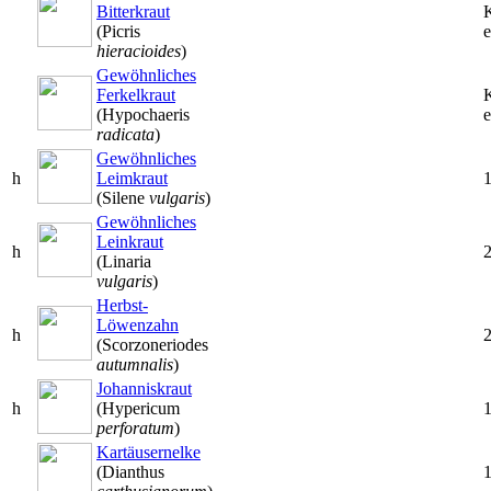
Bitterkraut
(Picris
e
hieracioides
)
Gewöhnliches
Ferkelkraut
(Hypochaeris
e
radicata
)
Gewöhnliches
h
Leimkraut
(Silene
vulgaris
)
Gewöhnliches
Leinkraut
h
(Linaria
vulgaris
)
Herbst-
Löwenzahn
h
(Scorzoneriodes
autumnalis
)
Johanniskraut
h
(Hypericum
perforatum
)
Kartäusernelke
(Dianthus