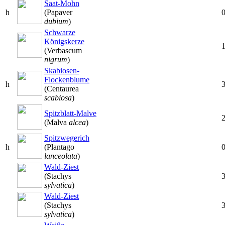
Saat-Mohn
h
(Papaver
dubium
)
Schwarze
Königskerze
(Verbascum
nigrum
)
Skabiosen-
Flockenblume
h
(Centaurea
scabiosa
)
Spitzblatt-Malve
(Malva
alcea
)
Spitzwegerich
h
(Plantago
lanceolata
)
Wald-Ziest
(Stachys
sylvatica
)
Wald-Ziest
(Stachys
sylvatica
)