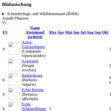
Blühmischung
Schmetterlings- und Wildbienensaum (RH08)
Anzahl Pflanzen:
55
Name
FS
Absteigend
Mrz
Apr
Mai
Jun
Jul
Aug
Sep
Okt
sortieren
Acker-
Glockenblume
h
(Campanula
rapunculoides
)
Ackersenf
(Sinapis
arvensis
)
Barbarakraut
h
(Barbarea
e
vulgaris
)
Echte Betonie
h
(Betonica
officinalis
)
Echte
h
Schlüsselblume
3