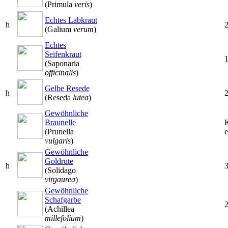
(Primula
veris
)
Echtes Labkraut
h
(Galium
verum
)
Echtes
Seifenkraut
(Saponaria
officinalis
)
Gelbe Resede
h
(Reseda
lutea
)
Gewöhnliche
Braunelle
(Prunella
e
vulgaris
)
Gewöhnliche
Goldrute
h
(Solidago
virgaurea
)
Gewöhnliche
Schafgarbe
(Achillea
millefolium
)