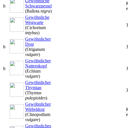
Gewöhnliche
h
Schwarznessel
e
(Ballota
nigra
)
Gewöhnliche
Wegwarte
(Cichorium
intybus
)
Gewöhnlicher
Dost
h
(Origanum
vulgare
)
Gewöhnlicher
Natternkopf
h
(Echium
vulgare
)
Gewöhnlicher
Thymian
(Thymus
pulegioides
)
Gewöhnlicher
Wirbeldost
(Clinopodium
e
vulgare
)
Gewöhnliches