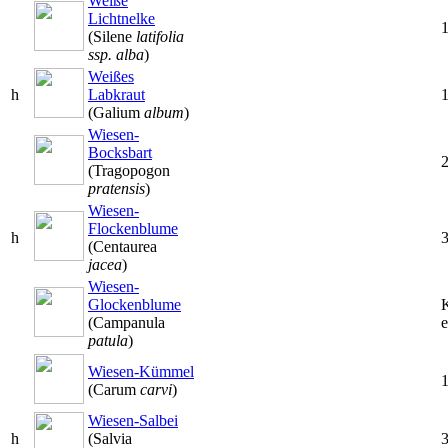
Weiße
Lichtnelke
(Silene
latifolia
ssp. alba
)
Weißes
h
Labkraut
(Galium
album
)
Wiesen-
Bocksbart
(Tragopogon
pratensis
)
Wiesen-
Flockenblume
h
(Centaurea
jacea
)
Wiesen-
Glockenblume
(Campanula
e
patula
)
Wiesen-Kümmel
(Carum
carvi
)
Wiesen-Salbei
h
(Salvia