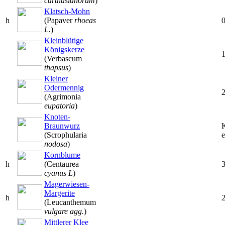
carthusianorum
)
Klatsch-Mohn
h
(Papaver
rhoeas
L.
)
Kleinblütige
Königskerze
(Verbascum
thapsus
)
Kleiner
Odermennig
(Agrimonia
eupatoria
)
Knoten-
Braunwurz
(Scrophularia
e
nodosa
)
Kornblume
h
(Centaurea
cyanus L
)
Magerwiesen-
Margerite
h
(Leucanthemum
vulgare agg.
)
Mittlerer Klee