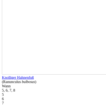
Knolliger Hahnenfuß
(Ranunculus
bulbosus
)
Wann
5, 6, 7, 8
5
6
7