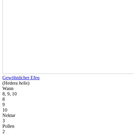
Gewöhnlicher Efeu
(Hedera
helix
)
Wann
8, 9, 10
8
9
10
Nektar
3
Pollen
2