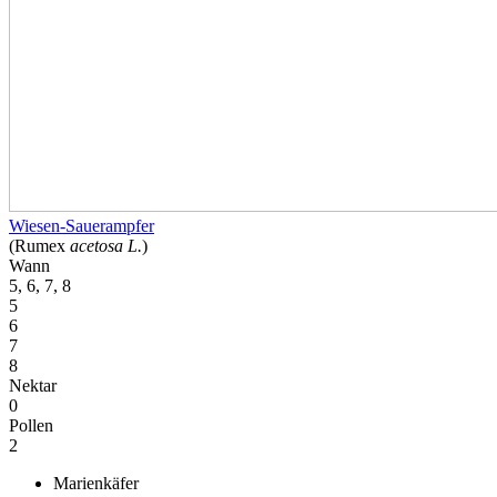
Wiesen-Sauerampfer
(Rumex
acetosa L.
)
Wann
5, 6, 7, 8
5
6
7
8
Nektar
0
Pollen
2
Marienkäfer