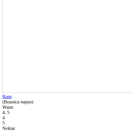
Raps
(Brassica
napus
)
Wann
4, 5
4
5
Nektar