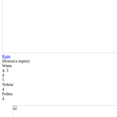
Raps
(Brassica
napus
)
Wann
4, 5
4
5
Nektar
4
Pollen
4