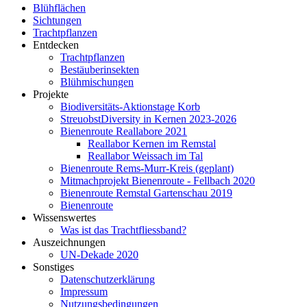
Blühflächen
Sichtungen
Trachtpflanzen
Entdecken
Trachtpflanzen
Bestäuberinsekten
Blühmischungen
Projekte
Biodiversitäts-Aktionstage Korb
StreuobstDiversity in Kernen 2023-2026
Bienenroute Reallabore 2021
Reallabor Kernen im Remstal
Reallabor Weissach im Tal
Bienenroute Rems-Murr-Kreis (geplant)
Mitmachprojekt Bienenroute - Fellbach 2020
Bienenroute Remstal Gartenschau 2019
Bienenroute
Wissenswertes
Was ist das Trachtfliessband?
Auszeichnungen
UN-Dekade 2020
Sonstiges
Datenschutzerklärung
Impressum
Nutzungsbedingungen