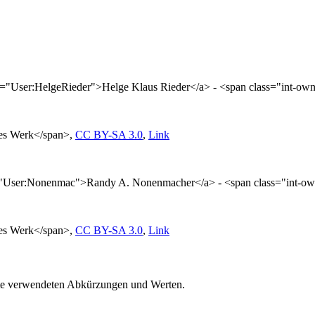
le="User:HelgeRieder">Helge Klaus Rieder</a> - <span class="int-
nes Werk</span>,
CC BY-SA 3.0
,
Link
e="User:Nonenmac">Randy A. Nonenmacher</a> - <span class="int-o
nes Werk</span>,
CC BY-SA 3.0
,
Link
eite verwendeten Abkürzungen und Werten.