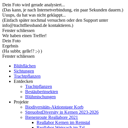
Dein Foto wird gerade analysiert...
(Das kann, je nach Internetverbindung, ein paar Sekunden dauern.)
Uuups, da hat was nicht geklappt...
(Einfach später nochmal versuchen oder den Support unter
info@trachtfliessband.de kontaktieren.)
Fenster schliessen
Wir haben einen Treffer!
Dein Foto
Ergebnis
(Ha subbr, gelle!? ;-) )
Fenster schliessen
Blühflächen
Sichtungen
Trachtpflanzen
Entdecken
Trachtpflanzen
Bestäuberinsekten
Blühmischungen
Projekte
Biodiversitäts-Aktionstage Korb
StreuobstDiversity in Kernen 2023-2026
Bienenroute Reallabore 2021
Reallabor Kernen im Remstal
Reallabor Weissach im Tal