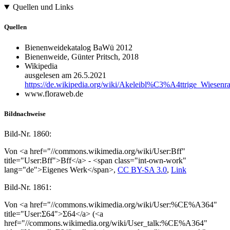
Quellen und Links
Quellen
Bienenweidekatalog BaWü 2012
Bienenweide, Günter Pritsch, 2018
Wikipedia
ausgelesen am 26.5.2021
https://de.wikipedia.org/wiki/Akeleibl%C3%A4ttrige_Wiesenra
www.floraweb.de
Bildnachweise
Bild-Nr.
1860:
Von <a href="//commons.wikimedia.org/wiki/User:Bff"
title="User:Bff">Bff</a> - <span class="int-own-work"
lang="de">Eigenes Werk</span>,
CC BY-SA 3.0
,
Link
Bild-Nr.
1861:
Von <a href="//commons.wikimedia.org/wiki/User:%CE%A364"
title="User:Σ64">Σ64</a> (<a
href="//commons.wikimedia.org/wiki/User_talk:%CE%A364"