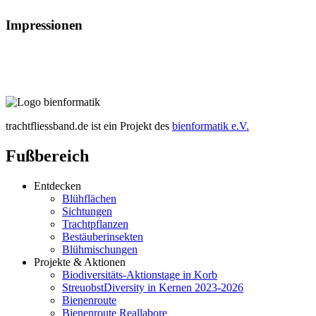
Impressionen
trachtfliessband.de ist ein Projekt des
bienformatik e.V.
Fußbereich
Entdecken
Blühflächen
Sichtungen
Trachtpflanzen
Bestäuberinsekten
Blühmischungen
Projekte & Aktionen
Biodiversitäts-Aktionstage in Korb
StreuobstDiversity in Kernen 2023-2026
Bienenroute
Bienenroute Reallabore